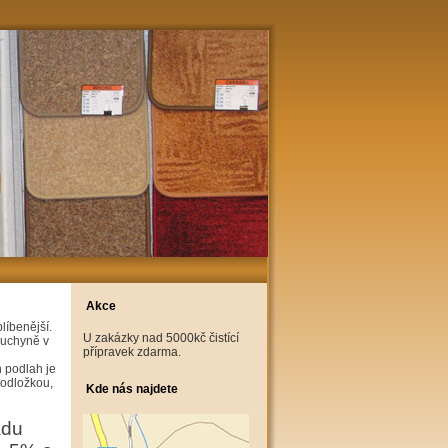
Akce
líbenější.
U zakázky nad 5000kč čistící
kuchyně v
přípravek zdarma.
 podlah je
podložkou,
Kde nás najdete
adu