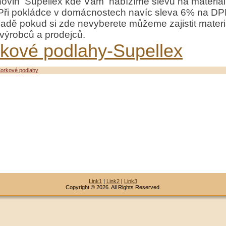
hovin Supellex kde Vám nabízíme slevu na materiá
Při pokládce v domácnostech navíc sleva 6% na DP
adě pokud si zde nevyberete můžeme zajistit materiá
 výrobců a prodejců.
kové podlahy-Supellex
orkové podlahy
Link1
|
Link2
|
Link3
Copyright © 2026. All Rights Reserved.