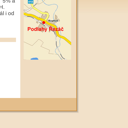
l 5% a
H.
l i od