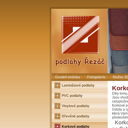
Úvodní stránka
Fotogalerie
Služby 
Laminátové podlahy
Kork
Díky tomu,
PVC podlahy
Jsou vhod
celoplošné
Korkové p
Vinylové podlahy
čistota a 
která Vám 
Dřevěné podlahy
především 
Korkov
Korkové podlahy