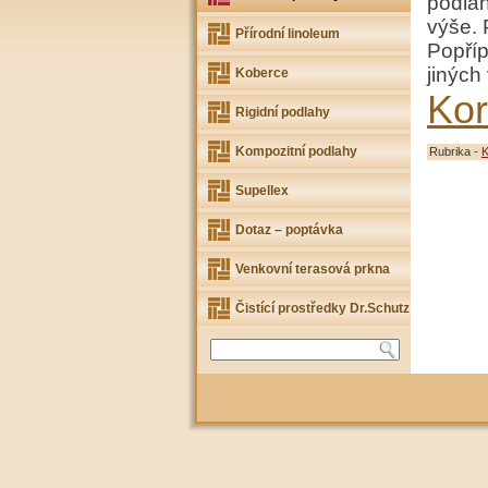
podla
výše. 
Přírodní linoleum
Popříp
jiných
Koberce
Kor
Rigidní podlahy
Kompozitní podlahy
Rubrika -
K
Supellex
Dotaz – poptávka
Venkovní terasová prkna
Čistící prostředky Dr.Schutz