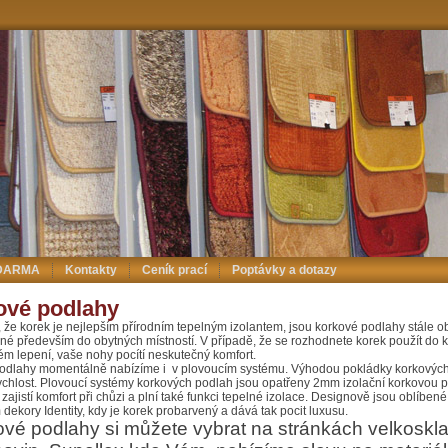
ZDARMA
Kontakty
Ceník prací
Poptávky a dotazy
ové podlahy
 že korek je nejlepším přírodním tepelným izolantem, jsou korkové podlahy stále ob
né především do obytných místností. V případě, že se rozhodnete korek použít do 
m lepení, vaše nohy pocítí neskutečný komfort.
odlahy momentálně nabízíme i v plovoucím systému. Výhodou pokládky korkových
rychlost. Plovoucí systémy korkových podlah jsou opatřeny 2mm izolační korkovou 
zajistí komfort při chůzi a plní také funkci tepelné izolace. Designově jsou oblíbené
dekory Identity, kdy je korek probarvený a dává tak pocit luxusu.
é podlahy si můžete vybrat na stránkách velkoskl